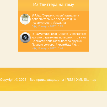
Из Твиттера на тему
@
Alex
: "Укрзализныця" назначила
дополнительные поезда ко Дню
независимости #украина
В�, 15 Август 2017 13:25
RT @
yuriyko_eng:
БандерTV расскажет,
как много крымчане потеряли, что к ним
не смогли приезжать поезда дружбы
Правого сектора! #КрымНаш #Ук…
Ч�, 17 Август 2017 18:44
Copyright ©
2026 - Все права защищены |
RSS
|
XML Sitemap