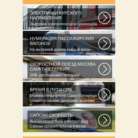
ЭЛЕКТРИЧКИ КУРСКОГО
НАПРАВЛЕНИЯ
Задержка электропоездов произошла
из-за огнетушителя, обнаруженного
на...
НУМЕРАЦИЯ ПАССАЖИРСКИХ
ВАГОНОВ
На железной дороге каждый вагон -
как автомобиль - имеет свой личный
номер...
СКОРОСТНОЙ ПОЕЗД МОСКВА
САНКТ-ПЕТЕРБУРГ
SPB. рассказывает историю
крупнейшей железнодорожной
катастрофы страны...
ВРЕМЯ В ПУТИ СПБ
О скоростном флоте Санкт-Петербург
славится своими дворцами, музеями,
архитектурными...
САПСАН СКОРОСТЬ
Высокоскоростной электропоезд
Сапсан прошел путь на участке
Окуловка...