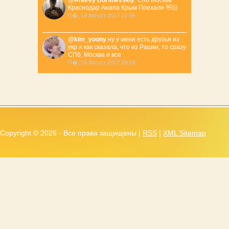
@
Andrey Borshevskiy
: Спб Москва
Краснодар Анапа Крым Поехали 👋🏻
П�, 14 Август 2017 21:36
@
kim_yoony
ну у меня есть друзья из
укр я как сказала, что из Рашки, то сразу
СПб, Москва и все
П�, 14 Август 2017 19:14
Copyright ©
2026 - Все права защищены |
RSS
|
XML Sitemap