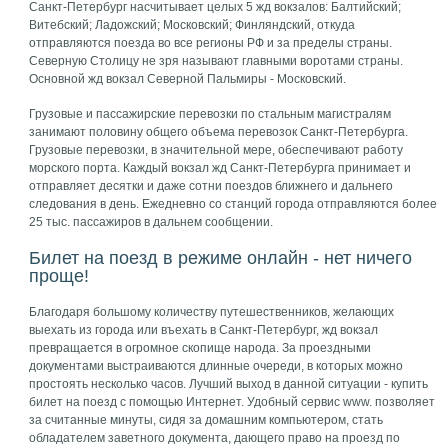
Санкт-Петербург насчитывает целых 5 жд вокзалов: Балтийский;
Витебский; Ладожский; Московский; Финляндский, откуда
отправляются поезда во все регионы РФ и за пределы страны.
Северную Столицу не зря называют главными воротами страны.
Основной жд вокзал Северной Пальмиры - Московский.
Грузовые и пассажирские перевозки по стальным магистралям
занимают половину общего объема перевозок Санкт-Петербурга.
Грузовые перевозки, в значительной мере, обеспечивают работу
морского порта. Каждый вокзал жд Санкт-Петербурга принимает и
отправляет десятки и даже сотни поездов ближнего и дальнего
следования в день. Ежедневно со станций города отправляются более
25 тыс. пассажиров в дальнем сообщении.
Билет на поезд в режиме онлайн - нет ничего
проще!
Благодаря большому количеству путешественников, желающих
выехать из города или въехать в Санкт-Петербург, жд вокзал
превращается в огромное скопище народа. За проездными
документами выстраиваются длинные очереди, в которых можно
простоять несколько часов. Лучший выход в данной ситуации - купить
билет на поезд с помощью Интернет. Удобный сервис www. позволяет
за считанные минуты, сидя за домашним компьютером, стать
обладателем заветного документа, дающего право на проезд по