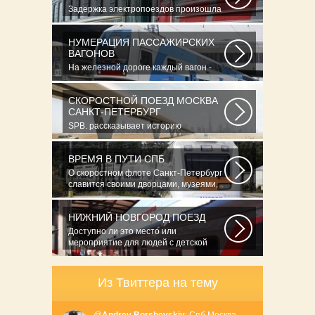
Задержка электропоездов произошла
из-за огнетушителя, обнаруженного
на...
НУМЕРАЦИЯ ПАССАЖИРСКИХ
ВАГОНОВ
На железной дороге каждый вагон -
как автомобиль - имеет свой личный
номер...
СКОРОСТНОЙ ПОЕЗД МОСКВА
САНКТ-ПЕТЕРБУРГ
SPB. рассказывает историю
крупнейшей железнодорожной
катастрофы страны...
ВРЕМЯ В ПУТИ СПБ
О скоростном флоте Санкт-Петербург
славится своими дворцами, музеями,
архитектурными...
НИЖНИЙ НОВГОРОД ПОЕЗД
Доступно ли это место или
мероприятие для людей с детской
коляской?ДаНетНе...
Из Твиттера на тему