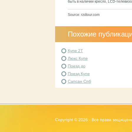
быть в наличии кресло, LCD-телевиз
Source: rzdtour.com
Похожие публикац
Купе 2Т
Люкс Купе
Поезд до
Поезд Купе
Сапсан Спб
Copyright ©
2026 - Все права защищен