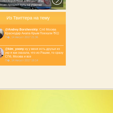
сокоскоростной электропоезд
псан прошел путь на участке
уловка...
Из Твиттера на тему
@
Andrey Borshevskiy
: Спб Москва
Краснодар Анапа Крым Поехали 👋🏻
П�, 14 Август 2017 21:36
@
kim_yoony
ну у меня есть друзья из
укр я как сказала, что из Рашки, то сразу
СПб, Москва и все
П�, 14 Август 2017 19:14