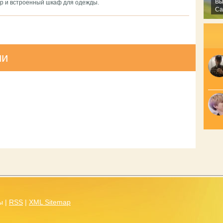
Вы
ор и встроенный шкаф для одежды.
Са
Ок
ии
ы |
RSS
|
XML Sitemap