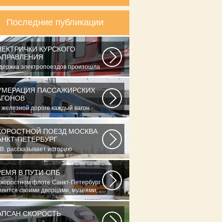
Последние публикации
ЛЕКТРИЧКИ КУРСКОГО
АПРАВЛЕНИЯ
держка электропоездов произошла
-за огнетушителя, обнаруженного
..
УМЕРАЦИЯ ПАССАЖИРСКИХ
АГОНОВ
 железной дороге каждый вагон -
к автомобиль - имеет свой личный
мер...
КОРОСТНОЙ ПОЕЗД МОСКВА
АНКТ-ПЕТЕРБУРГ
B. рассказывает историю
упнейшей железнодорожной
тастрофы страны...
РЕМЯ В ПУТИ СПБ
скоростном флоте Санкт-Петербург
авится своими дворцами, музеями,
хитектурными...
АПСАН СКОРОСТЬ