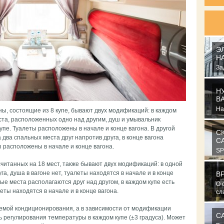
Э
Н
За
из
на.
Н
В
На
оны, состоящие из 8 купе, бывают двух модификаций: в каждом
ка
ста, расположенных одно над другим, душ и умывальник
но
е. Туалеты расположены в начале и конце вагона. В другой
С
два спальных места друг напротив друга, в конце вагона
С
 расположены в начале и конце вагона.
SP
кр
ссчитанных на 18 мест, также бывают двух модификаций: в одной
ка
га, душа в вагоне нет, туалеты находятся в начале и в конце
В
ые места располагаются друг над другом, в каждом купе есть
О 
леты находятся в начале и в конце вагона.
сл
ар
емой кондиционирования, а в зависимости от модификации
С
ь регулирования температуры в каждом купе (±3 градуса). Может