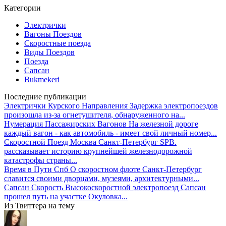
Категории
Электрички
Вагоны Поездов
Скоростные поезда
Виды Поездов
Поезда
Сапсан
Bukmekeri
Последние публикации
Электрички Курского Направления
Задержка электропоездов
произошла из-за огнетушителя, обнаруженного на...
Нумерация Пассажирских Вагонов
На железной дороге
каждый вагон - как автомобиль - имеет свой личный номер...
Скоростной Поезд Москва Санкт-Петербург
SPB.
рассказывает историю крупнейшей железнодорожной
катастрофы страны...
Время в Пути Спб
О скоростном флоте Санкт-Петербург
славится своими дворцами, музеями, архитектурными...
Сапсан Скорость
Высокоскоростной электропоезд Сапсан
прошел путь на участке Окуловка...
Из Твиттера на тему