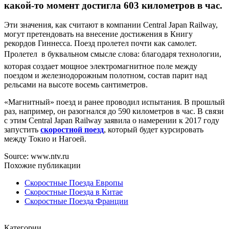
какой-то момент достигла 603 километров в час.
Эти значения, как считают в компании Central Japan Railway,
могут претендовать на внесение достижения в Книгу
рекордов Гиннесса. Поезд пролетел почти как самолет.
Пролетел  в буквальном смысле слова: благодаря технологии,
которая создает мощное электромагнитное поле между
поездом и железнодорожным полотном, состав парит над
рельсами на высоте восемь сантиметров.
«Магнитный» поезд и ранее проводил испытания. В прошлый
раз, например, он разогнался до 590 километров в час. В связи
с этим Central Japan Railway заявила о намерении к 2017 году
запустить
скоростной поезд
, который будет курсировать
между Токио и Нагоей.
Source: www.ntv.ru
Похожие публикации
Скоростные Поезда Европы
Скоростные Поезда в Китае
Скоростные Поезда Франции
Категории