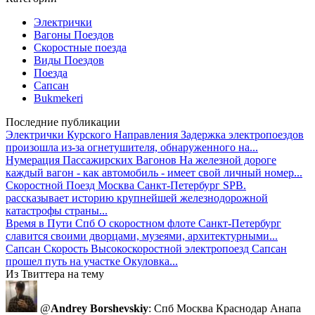
Электрички
Вагоны Поездов
Скоростные поезда
Виды Поездов
Поезда
Сапсан
Bukmekeri
Последние публикации
Электрички Курского Направления
Задержка электропоездов
произошла из-за огнетушителя, обнаруженного на...
Нумерация Пассажирских Вагонов
На железной дороге
каждый вагон - как автомобиль - имеет свой личный номер...
Скоростной Поезд Москва Санкт-Петербург
SPB.
рассказывает историю крупнейшей железнодорожной
катастрофы страны...
Время в Пути Спб
О скоростном флоте Санкт-Петербург
славится своими дворцами, музеями, архитектурными...
Сапсан Скорость
Высокоскоростной электропоезд Сапсан
прошел путь на участке Окуловка...
Из Твиттера на тему
@
Andrey Borshevskiy
: Спб Москва Краснодар Анапа