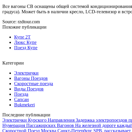
Все вагоны СВ оснащены общей системой кондиционирования, 
градуса). Может быть в наличии кресло, LCD-телевизор и вст
Source: rzdtour.com
Похожие публикации
Купе 2Т
Люкс Купе
Поезд Купе
Категории
Электрички
Вагоны Поездов
Скоростные поезда
Виды Поездов
Поезда
Сапсан
Bukmekeri
Последние публикации
Электрички Курского Направления
Задержка электропоездов пр
Нумерация Пассажирских Вагонов
На железной дороге каждый 
Скоростной Поезд Москва Санкт-Петербург
SPB. рассказывает