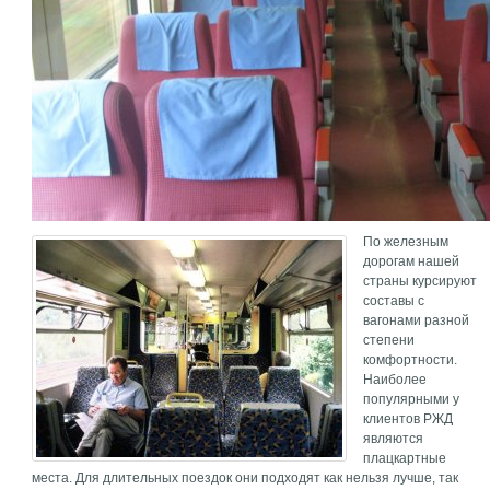
По железным
дорогам нашей
страны курсируют
составы с
вагонами разной
степени
комфортности.
Наиболее
популярными у
клиентов РЖД
являются
плацкартные
места. Для длительных поездок они подходят как нельзя лучше, так