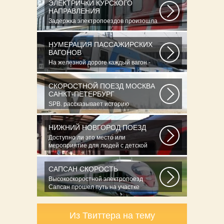
ЭЛЕКТРИЧКИ КУРСКОГО
НАПРАВЛЕНИЯ
Задержка электропоездов произошла
из-за огнетушителя, обнаруженного
на...
НУМЕРАЦИЯ ПАССАЖИРСКИХ
ВАГОНОВ
На железной дороге каждый вагон -
как автомобиль - имеет свой личный
номер...
СКОРОСТНОЙ ПОЕЗД МОСКВА
САНКТ-ПЕТЕРБУРГ
SPB. рассказывает историю
крупнейшей железнодорожной
катастрофы страны...
НИЖНИЙ НОВГОРОД ПОЕЗД
Доступно ли это место или
мероприятие для людей с детской
коляской?ДаНетНе...
САПСАН СКОРОСТЬ
Высокоскоростной электропоезд
Сапсан прошел путь на участке
Окуловка...
Из Твиттера на тему