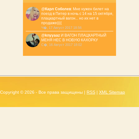
@
Карл Соболев
: Мне нужен билет на
поезд в Питер в ночь с 14 на 15 октября,
плацкартный вагон... но их нет в
продаже((((
Ч�, 17 Август 2017 18:56
@
knyyaaz
И ВАГОН ПЛАЦКАРТНЫЙ
МЕНЯ НЕС В НОВУЮ КАХОРКУ
С�, 16 Август 2017 18:02
Copyright ©
2026 - Все права защищены |
RSS
|
XML Sitemap