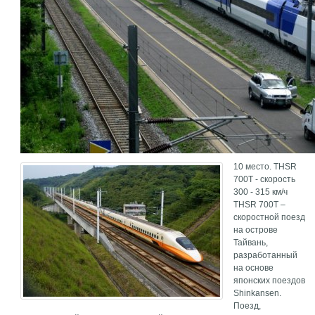
10 место. THSR
700T - скорость
300 - 315 км/ч
THSR 700T –
скоростной поезд
на острове
Тайвань,
разработанный
на основе
японских поездов
Shinkansen.
Поезд,