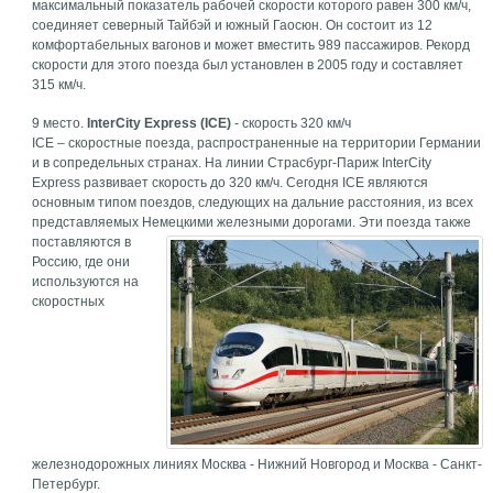
максимальный показатель рабочей скорости которого равен 300 км/ч,
соединяет северный Тайбэй и южный Гаосюн. Он состоит из 12
комфортабельных вагонов и может вместить 989 пассажиров. Рекорд
скорости для этого поезда был установлен в 2005 году и составляет
315 км/ч.
9 место.
InterCity Express (ICE)
- скорость 320 км/ч
ICE – скоростные поезда, распространенные на территории Германии
и в сопредельных странах. На линии Страсбург-Париж InterCity
Express развивает скорость до 320 км/ч. Сегодня ICE являются
основным типом поездов, следующих на дальние расстояния, из всех
представляемых Немецкими железными дорогами.
Эти поезда также
поставляются в
Россию, где они
используются на
скоростных
железнодорожных линиях Москва - Нижний Новгород и Москва - Санкт-
Петербург.