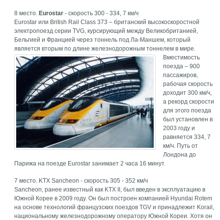
8 место.
Eurostar
- скорость 300 - 334, 7 км/ч
Eurostar или British Rail Class 373 – британский высокоскоростной
электропоезд серии TVG, курсирующий между Великобританией,
Бельгией и Францией через тоннель под Ла-Маншем, который
является вторым по длине железнодорожным тоннелем в мире.
Вместимость
поезда – 900
пассажиров,
рабочая скорость
доходит 300 км/ч,
а рекорд скорости
для этого поезда
был установлен в
2003 году и
равняется 334, 7
км/ч. Путь от
Лондона до
Парижа на поезде Eurostar занимает 2 часа 16 минут.
7 место. KTX Sancheon - скорость 305 - 352 км/ч
Sancheon, ранее известный как KTX II, был введен в эксплуатацию в
Южной Корее в 2009 году. Он был построен компанией Hyundai Rotem
на основе технологий французских поездов TGV и принадлежит Korail,
национальному железнодорожному оператору Южной Кореи.
Хотя он