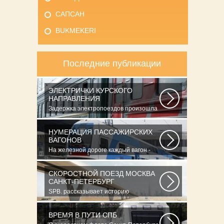
САПСАН
BUKMEKERI
Последние публикации
ЭЛЕКТРИЧКИ КУРСКОГО
НАПРАВЛЕНИЯ
Задержка электропоездов произошла
из-за огнетушителя, обнаруженного
на...
НУМЕРАЦИЯ ПАССАЖИРСКИХ
ВАГОНОВ
На железной дороге каждый вагон -
как автомобиль - имеет свой личный
номер...
СКОРОСТНОЙ ПОЕЗД МОСКВА
САНКТ-ПЕТЕРБУРГ
SPB. рассказывает историю
крупнейшей железнодорожной
катастрофы страны...
ВРЕМЯ В ПУТИ СПБ