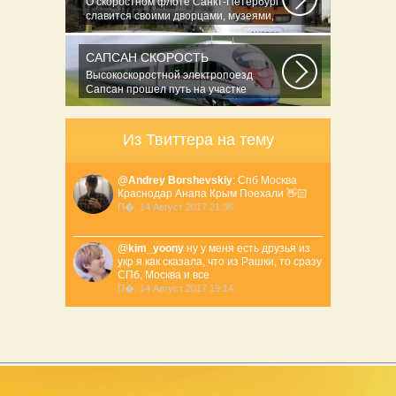
О скоростном флоте Санкт-Петербург
славится своими дворцами, музеями,
архитектурными...
САПСАН СКОРОСТЬ
Высокоскоростной электропоезд
Сапсан прошел путь на участке
Окуловка...
Из Твиттера на тему
@
Andrey Borshevskiy
: Спб Москва
Краснодар Анапа Крым Поехали 👋🏻
П�, 14 Август 2017 21:36
@
kim_yoony
ну у меня есть друзья из
укр я как сказала, что из Рашки, то сразу
СПб, Москва и все
П�, 14 Август 2017 19:14