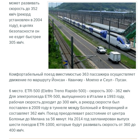
может развивать
скорость до 352
км/ч (рекорд
установлен в 2004
году), в целях
безопасности он
не ездит быстрее
305 км/ч.
Комфортабельный поезд вместимостью 363 пассажира осуществляет
движение по маршруту Йонсан - Кванчжу - Мокпхо и Сеул - Пусан.
6 место. ETR-500 (Elettro Treno Rapido 500) - скорость 300 - 362 км/ч
Для электропоезда ETR-500, выпущенного в Италии в 1993 году,
рабочая скорость доходит до 300 км/ч, а рекорд скорости был
поставлен в 2009 году в туннеле между Болоньей и Флоренцией и
составляет 362 км/ч. Поезд преодолевает расстояние от центра
Болоньи до Милана за 56 минут. На 2014 год запланирован выпуск
шести поездов ETR-1000, которые будут развивать скорость от 360 до
400 км/ч.